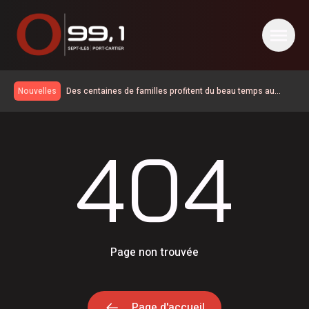
404 - O 99,1 Sept-Îles | Port-Cartier
Des centaines de familles profitent du beau temps au
Nouvelles
Mini-Mundial 2026 à Sept-Îles
Reprise de la circulation sur le chemin de fer vers le
Labrador et Schefferville
Chrysler Pacifica 2027, le jour où mon caméraman a
404
regardé un film
Le duo de candidat de Québec Solidaire est maintenant
connu sur la Côte-Nord
Saisies de cocaïne dans la communauté de Pessamit
Le premier AfriCa Fest Sept-Îles ouvre ce soir au parc du
Vieux-Quai
24 logements évacués à la suite d’un feu de cuisine sur la
rue Giasson
Le Parti Québécois s’engage à améliorer la qualité de vie
des citoyens en région
La fermeture se prolonge sur le chemin de fer vers le
Page non trouvée
Labrador et Schefferville
Incubateur-Accélérateur Nordique accompagnera une 6 e
cohorte d’initiatives touristiques
Page d'accueil