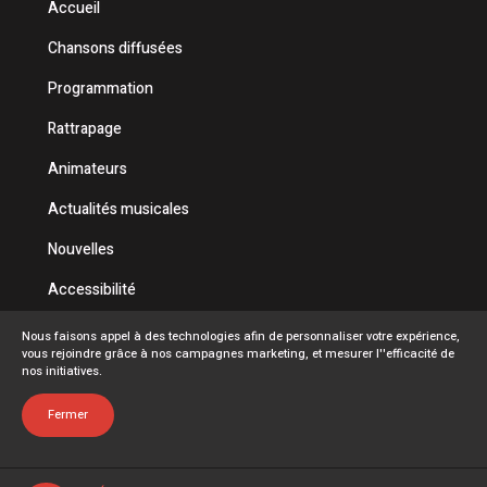
Accueil
Chansons diffusées
Programmation
Rattrapage
Animateurs
Actualités musicales
Nouvelles
Accessibilité
Politique de confidentialité
Nous faisons appel à des technologies afin de personnaliser votre expérience,
vous rejoindre grâce à nos campagnes marketing, et mesurer l''efficacité de
Conditions d'utilisation
nos initiatives.
FAQ
Fermer