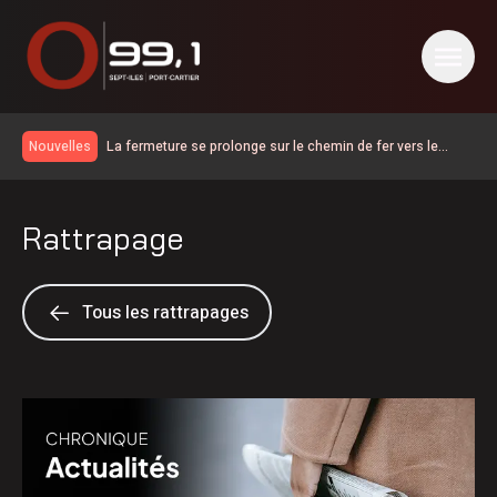
La fermeture se prolonge sur le chemin de fer vers le
Nouvelles
Labrador et Schefferville
Incubateur-Accélérateur Nordique accompagnera une 6 e
cohorte d’initiatives touristiques
Première consultation publique sous le signe de la
Rattrapage
franchise pour le projet de lien maritime Minganie–
600 embarcations vérifiées lors de l’Opération nationale
Gaspésie via Anticosti
concertée en sécurité nautique de la SQ
Bilan de la SOPFEU en juillet | La foudre en cause pour de
nombreux feux de forêt dans le nord
Saisie à Sept-Îles de stupéfiants destinés à la Minganie
Tous les rattrapages
Report du scrutin d’au moins une semaine à Nutashkuan |
Anomalies dans le processus électoral
Port-Cartier renforce la sécurité routière avec de nouvelles
mesures de signalisation
Les fortes pluies ont causé la fermeture préventive du
chemin de fer QNS&L au nord de Sept-Îles
Des anomalies dans le processus électoral dans la
communauté de Nutashkuan