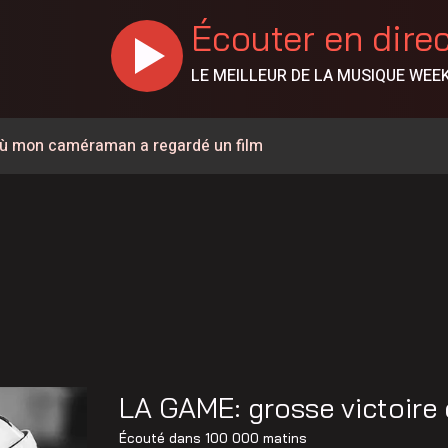
Écouter en dire
LE MEILLEUR DE LA MUSIQUE WEE
r où mon caméraman a regardé un film
olidaire est maintenant connu sur la Côte-Nord
mmunauté de Pessamit
s ouvre ce soir au parc du Vieux-Quai
 d’un feu de cuisine sur la rue Giasson
méliorer la qualité de vie des citoyens en région
 chemin de fer vers le Labrador et Schefferville
LA GAME: grosse victoire 
ue accompagnera une 6 e cohorte d’initiatives touristiques
Écouté dans
100 000 matins