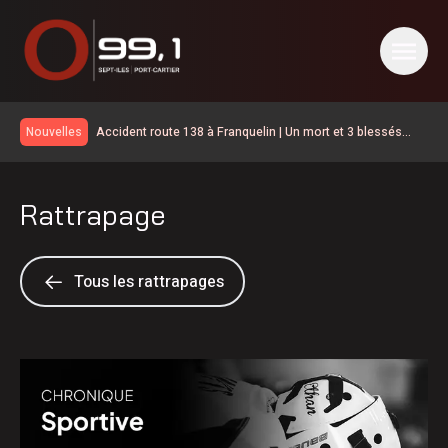
Accident route 138 à Franquelin | Un mort et 3 blessés
Nouvelles
graves
Des centaines de familles profitent du beau temps au
Mini-Mundial 2026 à Sept-Îles
Reprise de la circulation sur le chemin de fer vers le
Rattrapage
Labrador et Schefferville
Chrysler Pacifica 2027, le jour où mon caméraman a
regardé un film
Le duo de candidat de Québec Solidaire est maintenant
connu sur la Côte-Nord
Saisies de cocaïne dans la communauté de Pessamit
Tous les rattrapages
Le premier AfriCa Fest Sept-Îles ouvre ce soir au parc du
Vieux-Quai
24 logements évacués à la suite d’un feu de cuisine sur la
rue Giasson
Le Parti Québécois s’engage à améliorer la qualité de vie
des citoyens en région
La fermeture se prolonge sur le chemin de fer vers le
Labrador et Schefferville