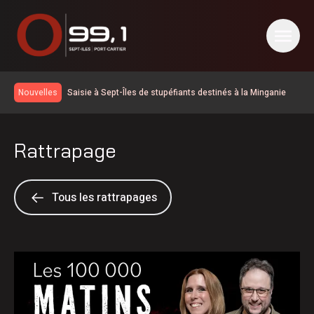
Saisie à Sept-Îles de stupéfiants destinés à la Minganie
Nouvelles
Report du scrutin d’au moins une semaine à Nutashkuan |
Anomalies dans le processus électoral
Port-Cartier renforce la sécurité routière avec de nouvelles
Rattrapage
mesures de signalisation
Les fortes pluies ont causé la fermeture préventive du
chemin de fer QNS&L au nord de Sept-Îles
Des anomalies dans le processus électoral dans la
communauté de Nutashkuan
Vers une meilleure rétention du personnel en santé?
Tous les rattrapages
Élections 2026: le Parti québécois conserve son avance
dans les intentions de vote
Essipit conclue une entente pour encadrer l’exploration
des terres rares sur le Nitassinan
Basée à Sept-Îles-Uashat, XCUBES choisie parmi les
finalistes des Bourses d’honneur de la diversité
L’Ultratrail 2026 du Centre le Rond-Point s’en vient au parc
ethnoculturelle
des Écureuils de Sept-Îles