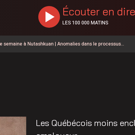
Écouter en dir
LES 100 000 MATINS
ne semaine à Nutashkuan | Anomalies dans le processus
té routière avec de nouvelles mesures de signalisation
 fermeture préventive du chemin de fer QNS&L au nord de
us électoral dans la communauté de Nutashkuan
 personnel en santé?
ois conserve son avance dans les intentions de vote
 encadrer l’exploration des terres rares sur le Nitassinan
Les Québécois moins enc
S choisie parmi les finalistes des Bourses d’honneur de la