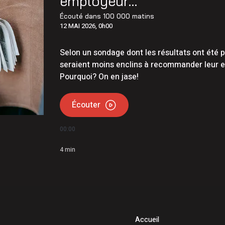
employeur…
ond-Point s’en vient au parc des Écureuils de Sept-Îles
Écouté dans
100 000 matins
12 MAI 2026, 0h00
2026 | un peu plus chaud que la moyenne, beaucoup moins de
Selon un sondage dont les résultats ont été 
seraient moins enclins à recommander leur e
Pourquoi? On en jase!
Écouter
00:00
4
min
Accueil