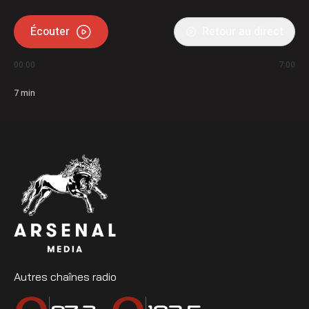
Écouter
Retour au direct
00:00
7:00
7
min
Autres chaînes radio