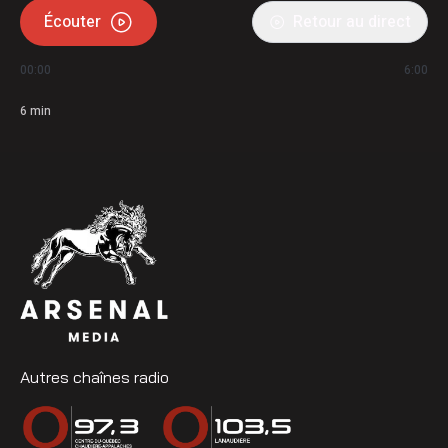
Écouter
Retour au direct
00:00
6:00
6
min
Autres chaînes radio