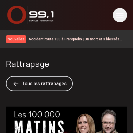
Accident route 138 à Franquelin | Un mort et 3 blessés
Nouvelles
graves
Des centaines de familles profitent du beau temps au
Mini-Mundial 2026 à Sept-Îles
Reprise de la circulation sur le chemin de fer vers le
Rattrapage
Labrador et Schefferville
Chrysler Pacifica 2027, le jour où mon caméraman a
regardé un film
Le duo de candidat de Québec Solidaire est maintenant
connu sur la Côte-Nord
Saisies de cocaïne dans la communauté de Pessamit
Tous les rattrapages
Le premier AfriCa Fest Sept-Îles ouvre ce soir au parc du
Vieux-Quai
24 logements évacués à la suite d’un feu de cuisine sur la
rue Giasson
Le Parti Québécois s’engage à améliorer la qualité de vie
des citoyens en région
La fermeture se prolonge sur le chemin de fer vers le
Labrador et Schefferville