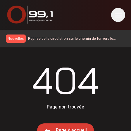
404 - O 99,1 Sept-Îles | Port-Cartier
Reprise de la circulation sur le chemin de fer vers le
Nouvelles
Labrador et Schefferville
Chrysler Pacifica 2027, le jour où mon caméraman a
regardé un film
Le duo de candidat de Québec Solidaire est maintenant
404
connu sur la Côte-Nord
Saisies de cocaïne dans la communauté de Pessamit
Le premier AfriCa Fest Sept-Îles ouvre ce soir au parc du
Vieux-Quai
24 logements évacués à la suite d’un feu de cuisine sur la
rue Giasson
Le Parti Québécois s’engage à améliorer la qualité de vie
des citoyens en région
La fermeture se prolonge sur le chemin de fer vers le
Labrador et Schefferville
Incubateur-Accélérateur Nordique accompagnera une 6 e
Page non trouvée
cohorte d’initiatives touristiques
Première consultation publique sous le signe de la
franchise pour le projet de lien maritime Minganie–
Gaspésie via Anticosti
Page d'accueil