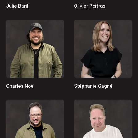
Julie Baril
Olivier Poitras
Charles Noël
Stéphanie Gagné