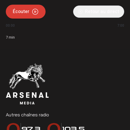
Écouter
Retour au direct
00:00
7:00
7
min
Autres chaînes radio