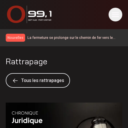
La fermeture se prolonge sur le chemin de fer vers le
Nouvelles
Labrador et Schefferville
Incubateur-Accélérateur Nordique accompagnera une 6 e
cohorte d’initiatives touristiques
Première consultation publique sous le signe de la
Rattrapage
franchise pour le projet de lien maritime Minganie–
600 embarcations vérifiées lors de l’Opération nationale
Gaspésie via Anticosti
concertée en sécurité nautique de la SQ
Bilan de la SOPFEU en juillet | La foudre en cause pour de
nombreux feux de forêt dans le nord
Saisie à Sept-Îles de stupéfiants destinés à la Minganie
Tous les rattrapages
Report du scrutin d’au moins une semaine à Nutashkuan |
Anomalies dans le processus électoral
Port-Cartier renforce la sécurité routière avec de nouvelles
mesures de signalisation
Les fortes pluies ont causé la fermeture préventive du
chemin de fer QNS&L au nord de Sept-Îles
Des anomalies dans le processus électoral dans la
communauté de Nutashkuan