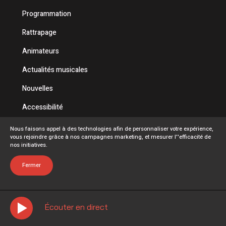
Programmation
Rattrapage
Animateurs
Actualités musicales
Nouvelles
Accessibilité
Politique de confidentialité
Nous faisons appel à des technologies afin de personnaliser votre expérience,
vous rejoindre grâce à nos campagnes marketing, et mesurer l''efficacité de
Conditions d'utilisation
nos initiatives.
FAQ
Fermer
Écouter en direct