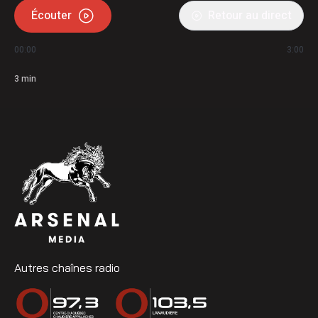
Écouter
Retour au direct
00:00
3:00
3
min
Autres chaînes radio