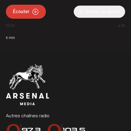
Écouter
Retour au direct
00:00
6:00
6
min
Autres chaînes radio