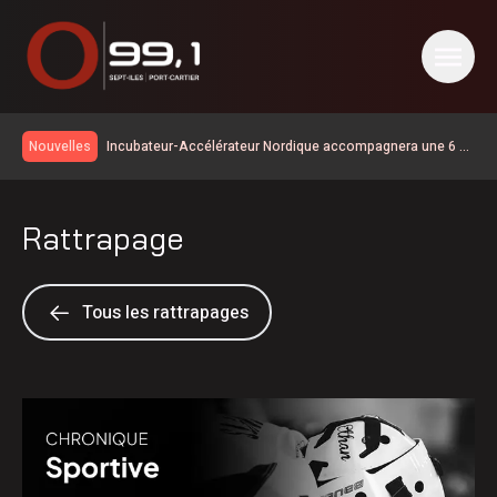
Incubateur-Accélérateur Nordique accompagnera une 6 e
Nouvelles
cohorte d’initiatives touristiques
Première consultation publique sous le signe de la
franchise pour le projet de lien maritime Minganie–
600 embarcations vérifiées lors de l’Opération nationale
Gaspésie via Anticosti
Rattrapage
concertée en sécurité nautique de la SQ
Bilan de la SOPFEU en juillet | La foudre en cause pour de
nombreux feux de forêt dans le nord
Saisie à Sept-Îles de stupéfiants destinés à la Minganie
Report du scrutin d’au moins une semaine à Nutashkuan |
Tous les rattrapages
Anomalies dans le processus électoral
Port-Cartier renforce la sécurité routière avec de nouvelles
mesures de signalisation
Les fortes pluies ont causé la fermeture préventive du
chemin de fer QNS&L au nord de Sept-Îles
Des anomalies dans le processus électoral dans la
communauté de Nutashkuan
Vers une meilleure rétention du personnel en santé?