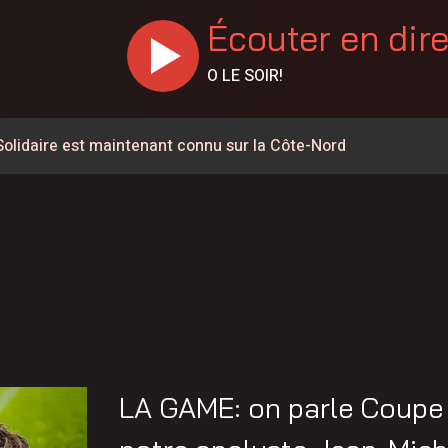
Écouter en dir
O LE SOIR!
olidaire est maintenant connu sur la Côte-Nord
mmunauté de Pessamit
s ouvre ce soir au parc du Vieux-Quai
 d’un feu de cuisine sur la rue Giasson
méliorer la qualité de vie des citoyens en région
 chemin de fer vers le Labrador et Schefferville
ue accompagnera une 6 e cohorte d’initiatives touristiques
LA GAME: on parle Coupe
ous le signe de la franchise pour le projet de lien maritime