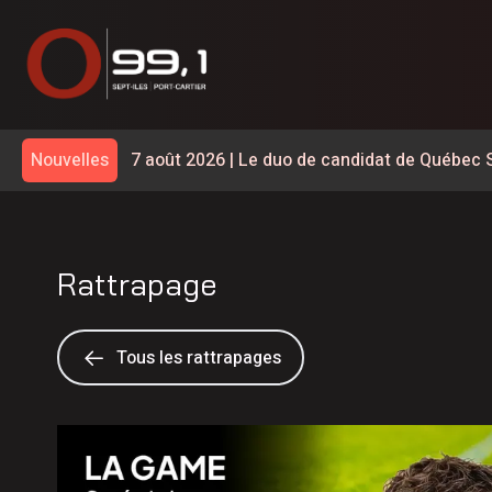
7 août 2026
|
Le duo de candidat de Québec S
Nouvelles
7 août 2026
|
Saisies de cocaïne dans la co
7 août 2026
|
Le premier AfriCa Fest Sept-Île
Rattrapage
7 août 2026
|
24 logements évacués à la suite
7 août 2026
|
Le Parti Québécois s’engage à a
Tous les rattrapages
7 août 2026
|
La fermeture se prolonge sur le
7 août 2026
|
Incubateur-Accélérateur Nordiq
6 août 2026
|
Première consultation publique s
Minganie–Gaspésie via Anticosti