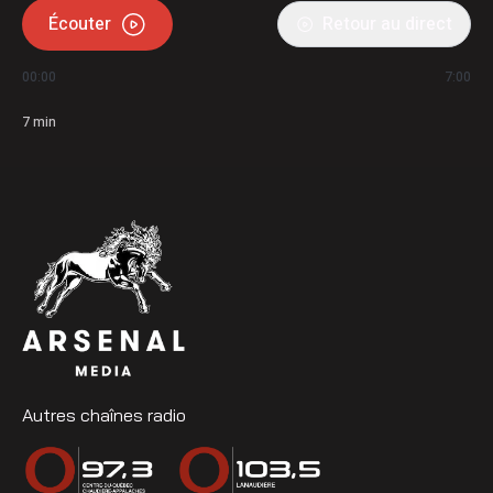
Écouter
Retour au direct
00:00
7:00
7
min
Autres chaînes radio