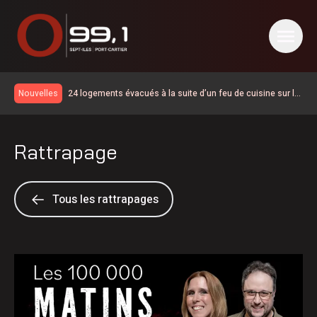
24 logements évacués à la suite d’un feu de cuisine sur la
Nouvelles
rue Giasson
Le Parti Québécois s’engage à améliorer la qualité de vie
des citoyens en région
La fermeture se prolonge sur le chemin de fer vers le
Rattrapage
Labrador et Schefferville
Incubateur-Accélérateur Nordique accompagnera une 6 e
cohorte d’initiatives touristiques
Première consultation publique sous le signe de la
franchise pour le projet de lien maritime Minganie–
600 embarcations vérifiées lors de l’Opération nationale
Tous les rattrapages
Gaspésie via Anticosti
concertée en sécurité nautique de la SQ
Bilan de la SOPFEU en juillet | La foudre en cause pour de
nombreux feux de forêt dans le nord
Saisie à Sept-Îles de stupéfiants destinés à la Minganie
Report du scrutin d’au moins une semaine à Nutashkuan |
Anomalies dans le processus électoral
Port-Cartier renforce la sécurité routière avec de nouvelles
mesures de signalisation