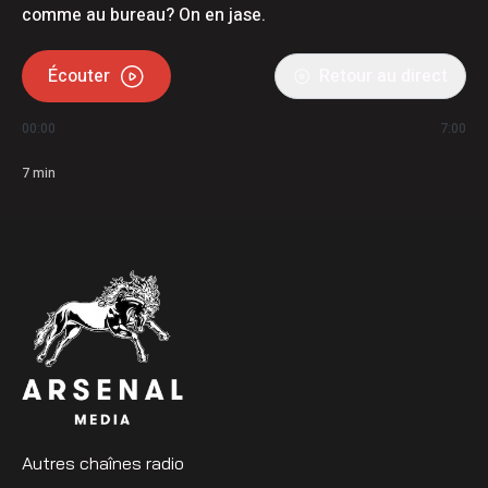
comme au bureau? On en jase.
Écouter
Retour au direct
00:00
7:00
7
min
Autres chaînes radio