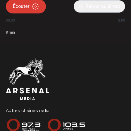
Écouter
Retour au direct
00:00
8:00
8
min
Autres chaînes radio